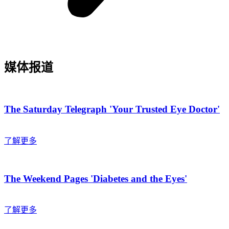
媒体报道
The Saturday Telegraph 'Your Trusted Eye Doctor'
了解更多
The Weekend Pages 'Diabetes and the Eyes'
了解更多