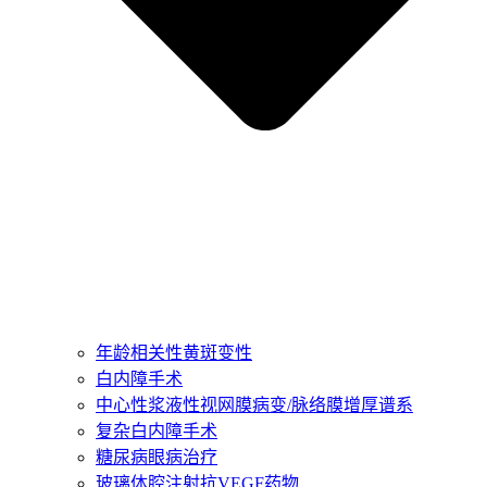
年龄相关性黄斑变性
白内障手术
中心性浆液性视网膜病变/脉络膜增厚谱系
复杂白内障手术
糖尿病眼病治疗
玻璃体腔注射抗VEGF药物​