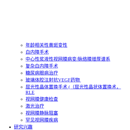
年龄相关性黄斑变性
白内障手术
中心性浆液性视网膜病变/脉络膜增厚谱系
复杂白内障手术
糖尿病眼病治疗
玻璃体腔注射抗VEGF药物​
屈光性晶体置换手术 (（屈光性晶状体置换术，
RLE
视网膜健康检查
激光治疗
视网膜静脉阻塞
罕见视网膜疾病
研究兴趣